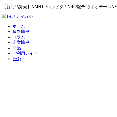
【新商品発売】NMN125mg×ビタミンB2配合 ヴィオテールN
ホーム
最新情報
コラム
企業情報
商品
ご利用ガイド
FAQ